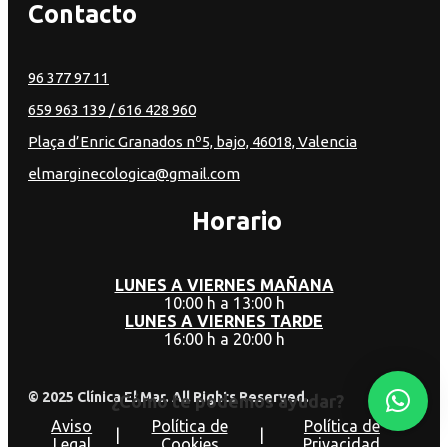
Contacto
96 377 97 11
659 963 139
/ 616 428 960
Plaça d’Enric Granados nº5, bajo, 46018, Valencia
elmarginecologica@gmail.com
Horario
LUNES A VIERNES MAÑANA
10:00 h a 13:00 h
LUNES A VIERNES TARDE
16:00 h a 20:00 h
© 2025 Clínica El Mar. All Rights Reserved.
¿Cómo te podemos ayudar?
Aviso
Política de
Política de
|
|
Legal
Cookies
Privacidad