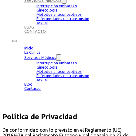
SERVICIOS MÉDICOS
Interrupción embarazo
Ginecología
Métodos anticonceptivos
Enfermedades de transmisión
sexual
BLOG
CONTACTO
Inicio
La Clínica
Servicios Médicos
Interrupción embarazo
Ginecología
Métodos anticonceptivos
Enfermedades de transmisión
sexual
Blog
Contacto
Política de Privacidad
De conformidad con lo previsto en el Reglamento (UE)
2016/679 del Parlamento Europeo y del Consejo de 27 de