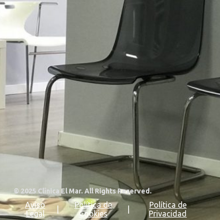
Contacto
96 377 97 11
659 963 139
/ 616 428 960
Plaça d’Enric Granados nº5, bajo, 46018, Valencia
elmarginecologica@gmail.com
Horario
LUNES A VIERNES MAÑANA
10:00 h a 13:00 h
LUNES A VIERNES TARDE
16:00 h a 20:00 h
© 2025 Clínica El Mar. All Rights Reserved.
Aviso
Política de
Política de
|
|
Legal
Cookies
Privacidad