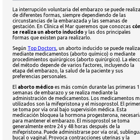
La interrupción voluntaria del embarazo se puede realiz
de diferentes formas, siempre dependiendo de las
circunstancias de la embarazada y las semanas de
gestación. En Clínica el Mar queremos que conozcas
có
se realiza un aborto inducido
y las dos principales
formas que existen para realizarlo.
Según
Top Doctors
, un aborto inducido se puede realiza
mediante medicamentos (aborto químico) o mediante
procedimientos quirúrgicos (aborto quirúrgico). La elec
del método depende de varios factores, incluyendo la
etapa del embarazo, la salud de la paciente y sus
preferencias personales.
El
aborto médico
es más común durante las primeras 
semanas de embarazo y se realiza mediante la
administración de medicamentos. Los medicamentos m
utilizados son la mifepristona y el misoprostol. El prime
se toma por vía oral bajo supervisión médica. Esta
medicación bloquea la hormona progesterona, necesari
para mantener el embarazo. El misoprostol se toma
generalmente entre 24 y 48 horas después de la
mifepristona. Puede administrarse por vía oral, sublingua
bucal o vaginal. Provoca contracciones uterinas y la