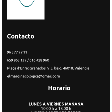
Contacto
96 377 97 11
659 963 139
/ 616 428 960
Plaça d’Enric Granados nº5, bajo, 46018, Valencia
elmarginecologica@gmail.com
Horario
LUNES A VIERNES MAÑANA
10:00 h a 13:00 h